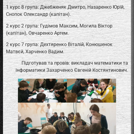
1 курс 8 група: Джебженяк Дмитро, Назаренко Юрій,
Снопок Олександр (капітан).
2 курс 2 група: Гудімов Максим, Могила Віктор
(капітан), Овчаренко Артем.
2 курс 7 група: Дехтяренко Віталій, Конюшенок
Матвєй, Харченко Вадим.
Підготував та провів: викладач математики та
інформатики Захарченко Євгеній Костянтинович.