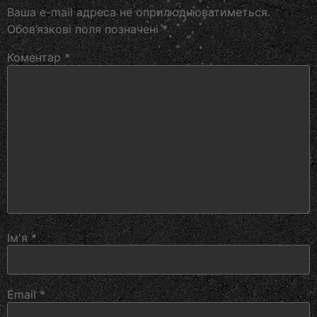
Ваша e-mail адреса не оприлюднюватиметься.
Обов’язкові поля позначені
*
Коментар
*
Ім'я
*
Email
*