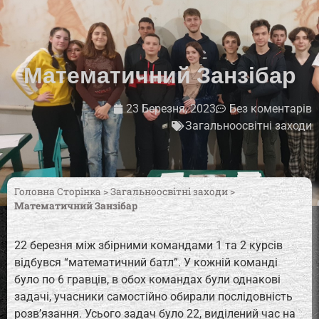
Математичний Занзібар
23 Березня, 2023
Без коментарів
Загальноосвітні заходи
Головна Сторінка
>
Загальноосвітні заходи
>
Математичний Занзібар
22 березня між збірними командами 1 та 2 курсів
відбувся “математичний батл”. У кожній команді
було по 6 гравців, в обох командах були однакові
задачі, учасники самостійно обирали послідовність
розв’язання. Усього задач було 22, виділений час на