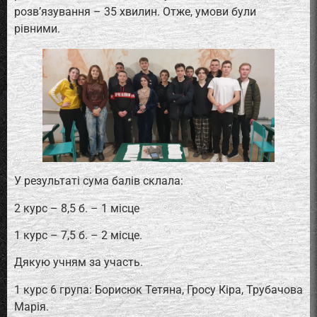
розв’язування – 35 хвилин. Отже, умови були
рівними.
У результаті сума балів склала:
2 курс – 8,5 б. – 1 місце
1 курс – 7,5 б. – 2 місце.
Дякую учням за участь.
1 курс 6 група: Борисюк Тетяна, Гросу Кіра, Трубачова
Марія.