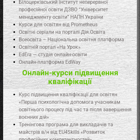
Білоцерківський інститут неперервної
професійної освіти ДЗВО “Університет
менеджменту освіти” НАПН України
Курси для освітян від Prometheus
Освітні серіали на порталі Дія.Освіта
Всеосвіта – Національна освітня платформа
Освітній портал «На Урок»
EdEra — студія онлайн-освіти
Онлайн-платформа EdWay
Онлайн-курси підвищення
кваліфікації
Курс підвищення кваліфікації для освітян
«Перша психологічна допомога учасникам
освітнього процесу під час та після завершення
воєнних дій»
Тренінгова програма для викладачів та
майстрів в/н від EU4Skills «Розвиток
професійних компетентностей»