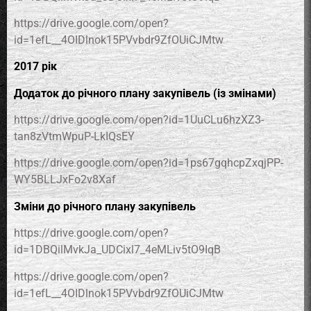
https://drive.google.com/open?
id=1efL__4OIDlnok15PVvbdr9ZfOUiCJMtw
2017 рік
Додаток до річного плану закупівель (із змінами)
https://drive.google.com/open?id=1UuCLu6hzXZ3-
tan8zVtmWpuP-LkIQsEY
https://drive.google.com/open?id=1ps67gqhcpZxqjPP-
WY5BLLJxFo2v8Xaf
Зміни до річного плану закупівель
https://drive.google.com/open?
id=1DBQilMvkJa_UDCixl7_4eMLiv5tO9IqB
https://drive.google.com/open?
id=1efL__4OIDlnok15PVvbdr9ZfOUiCJMtw