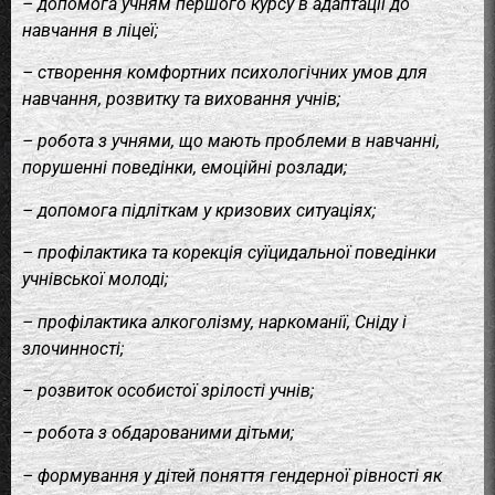
– допомога учням першого курсу в адаптації до
навчання в ліцеї;
– створення комфортних психологічних умов для
навчання, розвитку та виховання учнів;
– робота з учнями, що мають проблеми в навчанні,
порушенні поведінки, емоційні розлади;
– допомога підліткам у кризових ситуаціях;
– профілактика та корекція суїцидальної поведінки
учнівської молоді;
– профілактика алкоголізму, наркоманії, Сніду і
злочинності;
– розвиток особистої зрілості учнів;
– робота з обдарованими дітьми;
– формування у дітей поняття гендерної рівності як