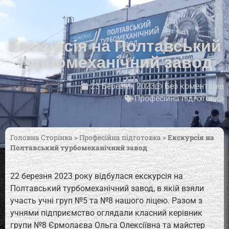
Екскурсія на Полтавський
турбомеханічний завод
23 Березня, 2023
Без коментарів
Професійна підготовка
Головна Сторінка
>
Професійна підготовка
>
Екскурсія на
Полтавський турбомеханічний завод
22 березня 2023 року відбулася екскурсія на
Полтавський турбомеханічний завод, в якій взяли
участь учні груп №5 та №8 нашого ліцею. Разом з
учнями підприємство оглядали класний керівник
групи №8 Єрмолаєва Ольга Олексіївна та майстер