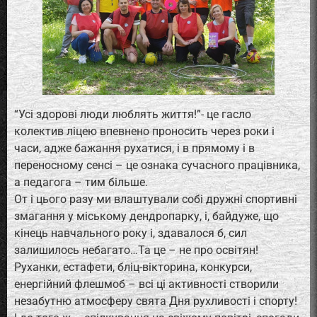
“Усі здорові люди люблять життя!”- це гасло
колектив ліцею впевнено проносить через роки і
часи, адже бажання рухатися, і в прямому і в
переносному сенсі – це ознака сучасного працівника,
а педагога – тим більше.
От і цього разу ми влаштували собі дружні спортивні
змагання у міському дендропарку, і, байдуже, що
кінець навчального року і, здавалося б, сил
залишилось небагато…Та це – не про освітян!
Руханки, естафети, бліц-вікторина, конкурси,
енергійний флешмоб – всі ці активності створили
незабутню атмосферу свята Дня рухливості і спорту!