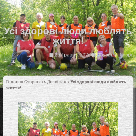
Усі здорові люди люблять
життя!
25 Травня, 2026
Дозвілля
,
Спорт
Головна Сторінка
>
Дозвілля
>
Усі здорові люди люблять
життя!