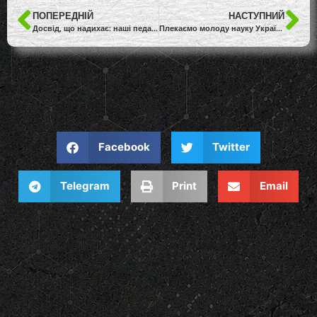
ПОПЕРЕДНІЙ
НАСТУПНИЙ
Досвід, що надихає: наші педагоги підвищують професійну майстерність!
Плекаємо молоду науку України!
Facebook
Twitter
Telegram
Print
Email