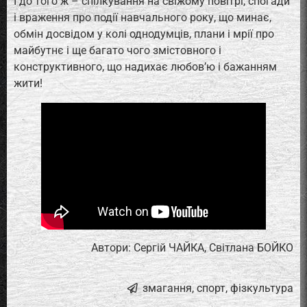
І до того ж – спілкування на свіжому повітрі, спогади
і враження про події навчального року, що минає,
обмін досвідом у колі однодумців, плани і мрії про
майбутнє і ще багато чого змістовного і
конструктивного, що надихає любов’ю і бажанням
жити!
Автори: Сергій ЧАЙКА, Світлана БОЙКО
змагання
,
спорт
,
фізкультура