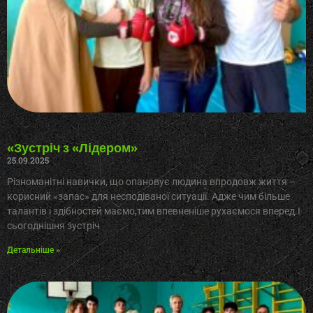
«Зустріч з «Лідером»
25.09.2025
Різноманітні навички, що опановує людина впродовж життя –
корисний «запас» для несподіваної ситуації. Адже чим більше
талантів і здібностей маємо,тим впевненіше рухаємося вперед.І
сьогоднішня зустріч
Детальніше »