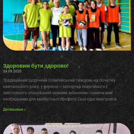
Здоровим бути здорово!
24.09.2025
Традиційний щорічний Олімпійський тиждень на початку
навчального року, у вересні – запорука енергійного і
змістовного опанування новими знаннями і навичками
необхідними для майбутньої професії.Сьогодні змагалися
Детальніше »