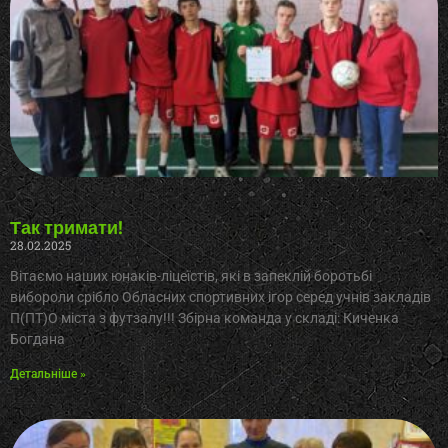
Так тримати!
28.02.2025
Вітаємо наших юнаків-ліцеїстів, які в запеклій боротьбі
вибороли срібло Обласних спортивних ігор серед учнів закладів
П(ПТ)О міста з футзалу!!! Збірна команда у складі: Киченка
Богдана
Детальніше »