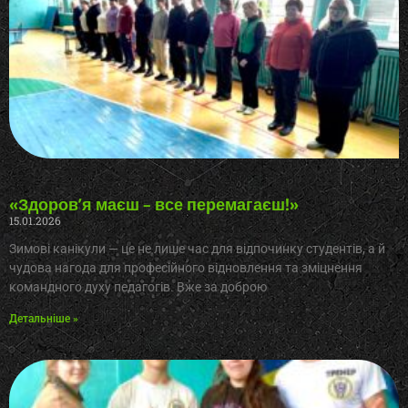
«Здоров’я маєш – все перемагаєш!»
15.01.2026
Зимові канікули — це не лише час для відпочинку студентів, а й
чудова нагода для професійного відновлення та зміцнення
командного духу педагогів. Вже за доброю
Детальніше »