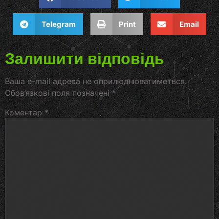
Telegram
Print
Email
Залишити відповідь
Ваша e-mail адреса не оприлюднюватиметься.
Обов’язкові поля позначені
*
Коментар
*