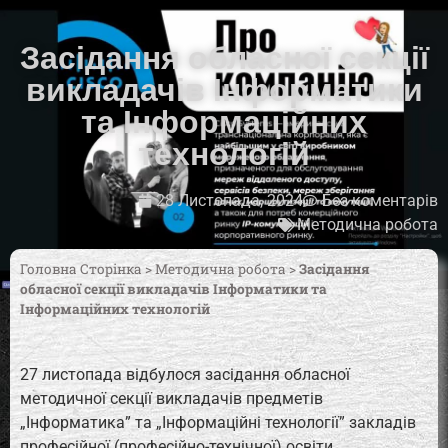
Засідання обласної секції
викладачів Інформатики
та Інформаційних
технологій
28 Листопада, 2024
Без коментарів
Методична робота
Головна Сторінка
>
Методична робота
>
Засідання
обласної секції викладачів Інформатики та
Інформаційних технологій
27 листопада відбулося засідання обласної
методичної секції викладачів предметів
„Інформатика” та „Інформаційні технології” закладів
професійної (професійно-технічної) освіти