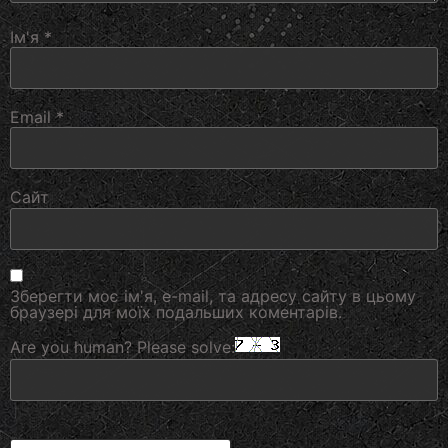
Ім'я
*
Email
*
Сайт
Зберегти моє ім'я, e-mail, та адресу сайту в цьому
браузері для моїх подальших коментарів.
Are you human? Please solve: