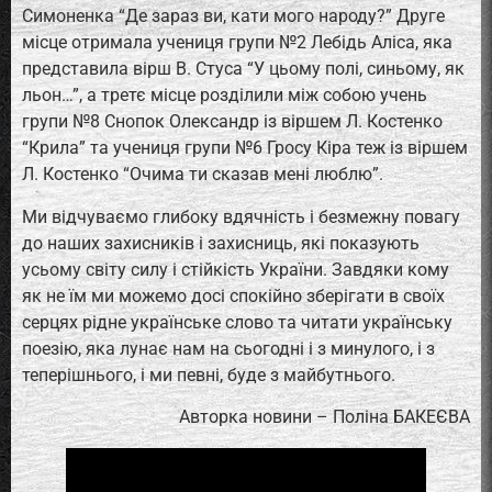
Симоненка “Де зараз ви, кати мого народу?” Друге
місце отримала учениця групи №2 Лебідь Аліса, яка
представила вірш В. Стуса “У цьому полі, синьому, як
льон…”, а третє місце розділили між собою учень
групи №8 Снопок Олександр із віршем Л. Костенко
“Крила” та учениця групи №6 Гросу Кіра теж із віршем
Л. Костенко “Очима ти сказав мені люблю”.
Ми відчуваємо глибоку вдячність і безмежну повагу
до наших захисників і захисниць, які показують
усьому світу силу і стійкість України. Завдяки кому
як не їм ми можемо досі спокійно зберігати в своїх
серцях рідне українське слово та читати українську
поезію, яка лунає нам на сьогодні і з минулого, і з
теперішнього, і ми певні, буде з майбутнього.
Авторка новини – Поліна БАКЕЄВА