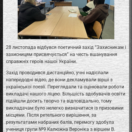
28 листопада відбувся поетичний захід “Захисникам і
захисницям присвячується” на честь вшанування
справжніх героїв нашої України.
Захід проводився дистанційно, учні надіслали
напередодні відео, де вони декламували вірші з
української поезії. Переглядали та оцінювали роботи
викладачі нашого ліцею. Більшість здобувачів освіти
підійшли досить творчо та відповідально, тому
викладачам було нелегко визначитися із призовими
місцями. Після ретельного вирішення, за
результатами набраних балів, перемогу здобула
учениця групи №9 Калюжна Вероніка з віршем В.