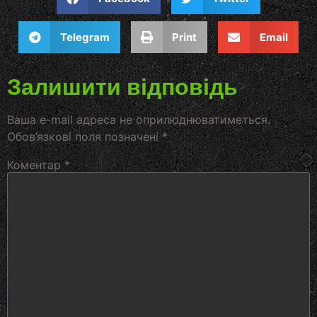
Telegram
Print
Email
Залишити відповідь
Ваша e-mail адреса не оприлюднюватиметься.
Обов’язкові поля позначені
*
Коментар
*