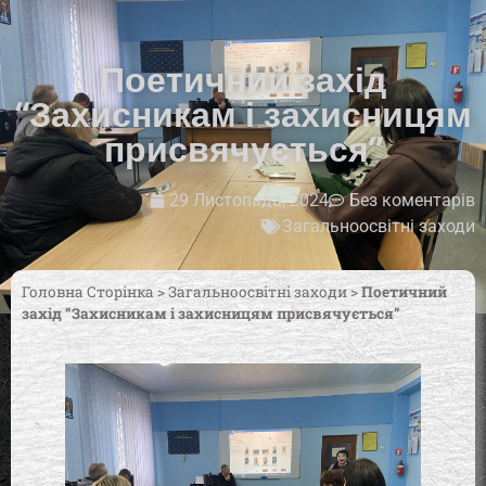
Поетичний захід
“Захисникам і захисницям
присвячується”
29 Листопада, 2024
Без коментарів
Загальноосвітні заходи
Головна Сторінка
>
Загальноосвітні заходи
>
Поетичний
захід “Захисникам і захисницям присвячується”