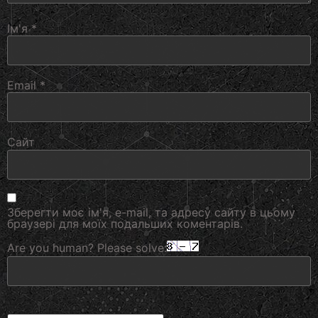
Ім'я
*
Email
*
Сайт
Зберегти моє ім'я, e-mail, та адресу сайту в цьому
браузері для моїх подальших коментарів.
Are you human? Please solve: