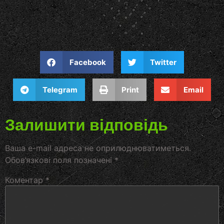
Facebook
Twitter
Telegram
Print
Email
Залишити відповідь
Ваша e-mail адреса не оприлюднюватиметься.
Обов’язкові поля позначені
*
Коментар
*