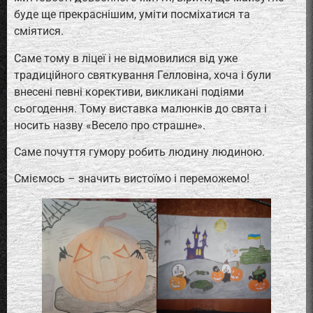
буде ще прекраснішим, уміти посміхатися та
сміятися.
Саме тому в ліцеї і не відмовилися від уже
традиційного святкування Гелловіна, хоча і були
внесені певні корективи, викликані подіями
сьогодення. Тому виставка малюнків до свята і
носить назву «Весело про страшне».
Саме почуття гумору робить людину людиною.
Сміємось – значить вистоїмо і переможемо!