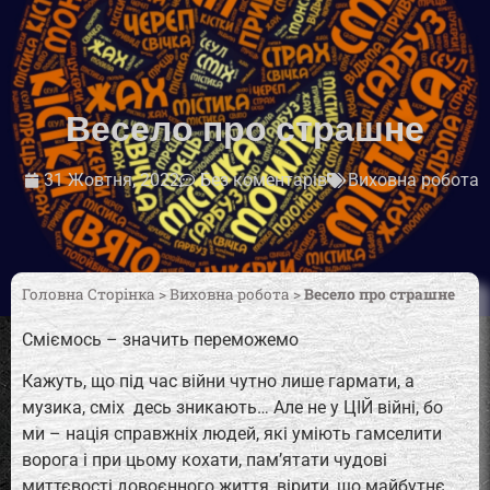
Весело про страшне
31 Жовтня, 2022
Без коментарів
Виховна робота
Головна Сторінка
>
Виховна робота
>
Весело про страшне
Сміємось – значить переможемо
Кажуть, що під час війни чутно лише гармати, а
музика, сміх десь зникають… Але не у ЦІЙ війні, бо
ми – нація справжніх людей, які уміють гамселити
ворога і при цьому кохати, пам’ятати чудові
миттєвості довоєнного життя, вірити, що майбутнє