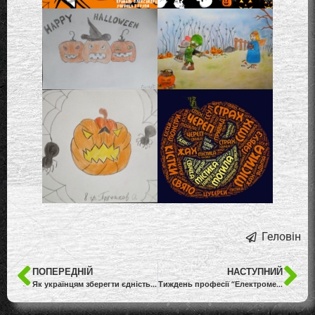
Геловін
ПОПЕРЕДНІЙ
НАСТУПНИЙ
Як українцям зберегти єдність: протидія стереотипам та мові ворожнечі
Тиждень професії “Електромеханік з ремонту та обслуговування ЛОМ”