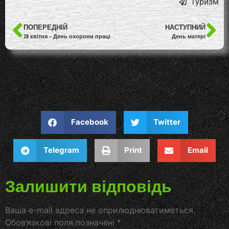
Туризм
ПОПЕРЕДНІЙ
НАСТУПНИЙ
28 квітня – День охорони праці
День матері
Facebook
Twitter
Telegram
Print
Email
Залишити відповідь
Ваша e-mail адреса не оприлюднюватиметься.
Обов’язкові поля позначені
*