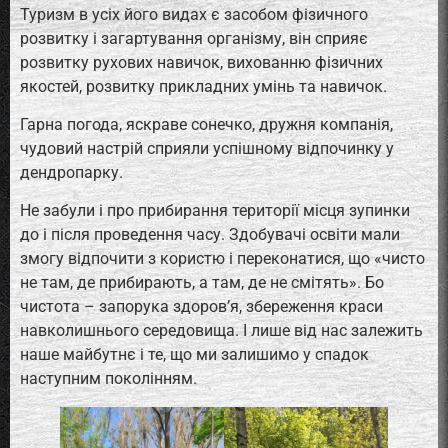
Туризм в усіх його видах є засобом фізичного
розвитку і загартування організму, він сприяє
розвитку рухових навичок, вихованню фізичних
якостей, розвитку прикладних умінь та навичок.
Гарна погода, яскраве сонечко, дружня компанія,
чудовий настрій сприяли успішному відпочинку у
дендропарку.
Не забули і про прибирання території місця зупинки
до і після проведення часу. Здобувачі освіти мали
змогу відпочити з користю і переконатися, що «чисто
не там, де прибирають, а там, де не смітять». Бо
чистота – запорука здоров’я, збереження краси
навколишнього середовища. І лише від нас залежить
наше майбутнє і те, що ми залишимо у спадок
наступним поколінням.