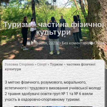
Туризм – частина фізичної
культури
2 Травня, 2023
Без коментарів
Спорт
Головна Сторінка
>
Спорт
>
Туризм – частина фізичної
культури
З метою фізичного, розумового, морального,
естетичного і трудового виховання учнівської молоді
2 травня здобувачі освіти груп № 1 та № 6 взяли
участь в оздоровчо-спортивному туризмі.