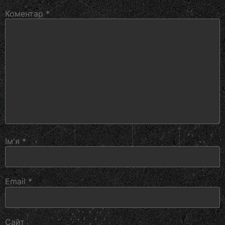
Коментар
*
Ім'я
*
Email
*
Сайт