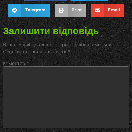
Telegram
Print
Email
Залишити відповідь
Ваша e-mail адреса не оприлюднюватиметься.
Обов’язкові поля позначені
*
Коментар
*