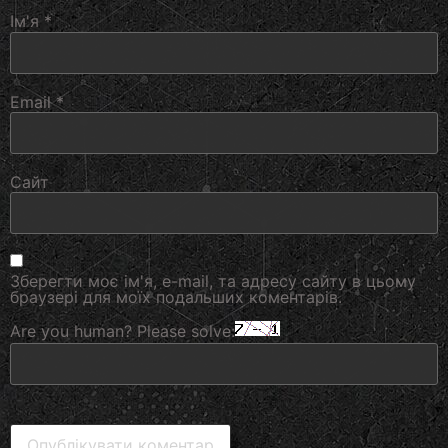
Ім'я
*
Email
*
Сайт
Зберегти моє ім'я, e-mail, та адресу сайту в цьому
браузері для моїх подальших коментарів.
Are you human? Please solve: