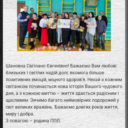
Шановна Світлано Євгенівно! Бажаємо Вам любові
близьких і світлих надій долі, якомога більше
позитивних емоцій, міцного здоров’я. Нехай з кожним
світанком починається нова історія Вашого чудового
дня, а з кожною миттю – життя здається радісним і
щасливим. Зичимо багато неймовірних подорожей у
світ великих вражень. Бажаємо довгих років життя,
миру і добра.
З повагою – родина ППЛ.