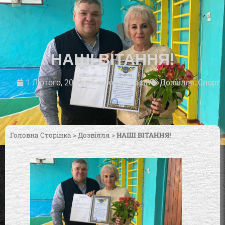
НАШІ ВІТАННЯ!
1 Лютого, 2024
Без коментарів
Дозвілля
,
Спорт
Головна Сторінка
>
Дозвілля
>
НАШІ ВІТАННЯ!