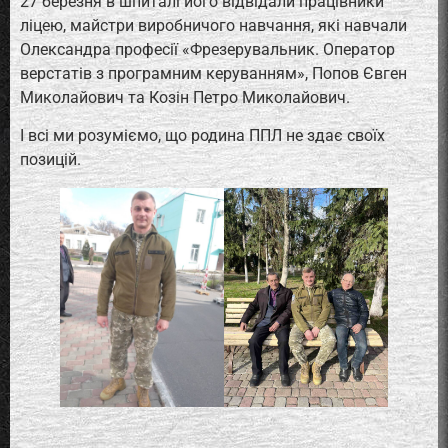
27 березня в шпиталі його відвідали працівники
ліцею, майстри виробничого навчання, які навчали
Олександра професії «Фрезерувальник. Оператор
верстатів з програмним керуванням», Попов Євген
Миколайович та Козін Петро Миколайович.
І всі ми розуміємо, що родина ППЛ не здає своїх
позицій.