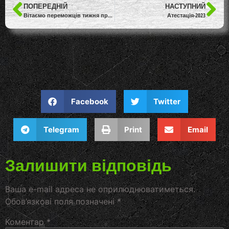
ПОПЕРЕДНІЙ
НАСТУПНИЙ
Вітаємо переможців тижня природничо-математичних дисциплін
Атестація-2023
Facebook
Twitter
Telegram
Print
Email
Залишити відповідь
Ваша e-mail адреса не оприлюднюватиметься.
Обов’язкові поля позначені
*
Коментар
*