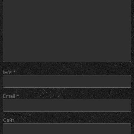
Ім'я
*
Email
*
Сайт