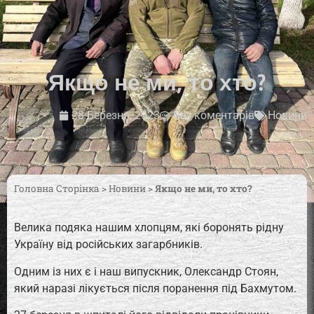
Якщо не ми, то хто?
28 Березня, 2023
Без коментарів
Новини
Головна Сторінка
>
Новини
>
Якщо не ми, то хто?
Велика подяка нашим хлопцям, які боронять рідну
Україну від російських загарбників.
Одним із них є і наш випускник, Олександр Стоян,
який наразі лікується після поранення під Бахмутом.