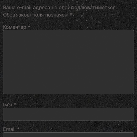
Ваша e-mail адреса не оприлюднюватиметься.
Обов’язкові поля позначені
*
Коментар
*
Ім'я
*
Email
*