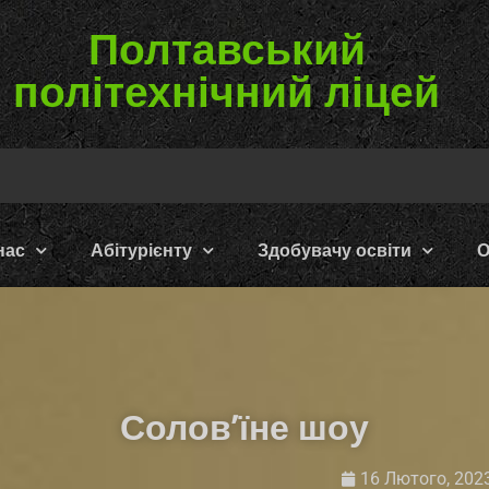
Полтавський
політехнічний ліцей
нас
Абітурієнту
Здобувачу освіти
О
Солов’їне шоу
16 Лютого, 202