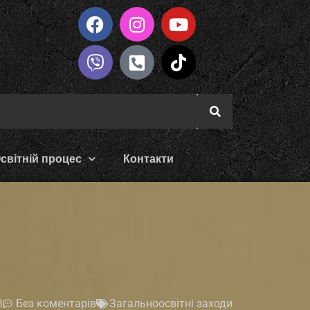
світній процес
Контакти
3
Без коментарів
Загальноосвітні заходи