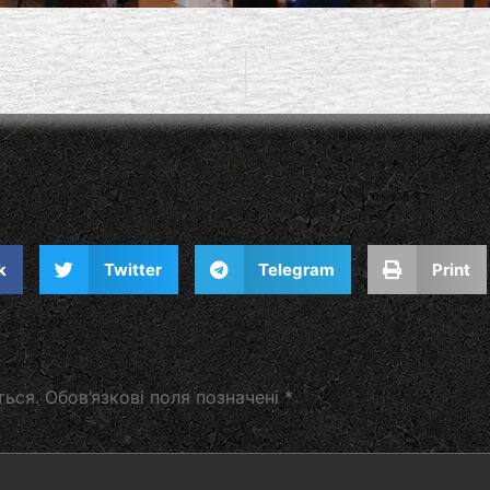
k
Twitter
Telegram
Print
ться.
Обов’язкові поля позначені
*