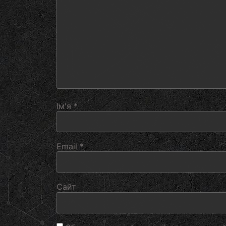
Ім'я
*
Email
*
Сайт