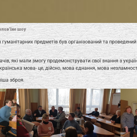
олов’їне шоу
я гуманітарних предметів був організований та проведений
чів, які мали змогу продемонструвати свої знання з україн
країнська мова- це, дійсно, мова єднання, мова незламност
іша зброя.