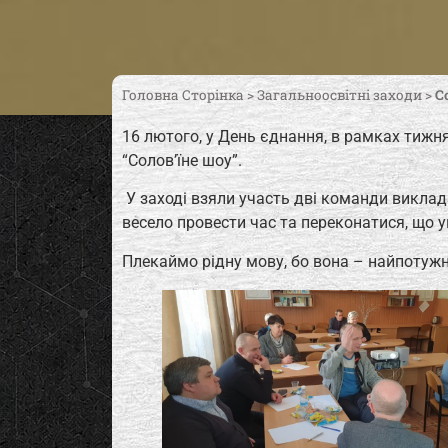
Головна Сторінка
>
Загальноосвітні заходи
>
С
16 лютого, у День єднання, в рамках тижн
“Солов’їне шоу”.
У заході взяли участь дві команди виклада
весело провести час та переконатися, що у
Плекаймо рідну мову, бо вона – найпотужн