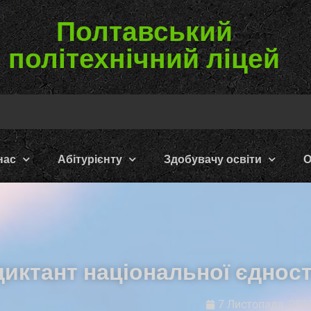
Полтавський
політехнічний ліцей
нас
Абітурієнту
Здобувачу освіти
О
иктант національної єдності
7 Листопада, 202