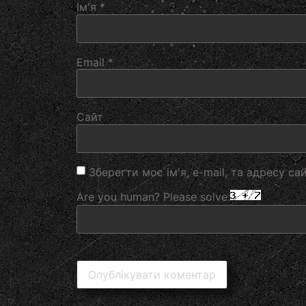
Ім'я
*
Email
*
Сайт
Зберегти моє ім'я, e-mail, та адресу с
Are you human? Please solve: