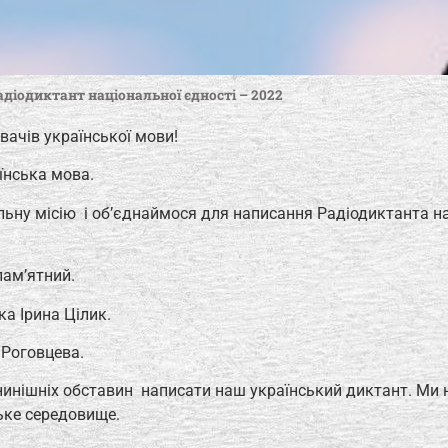
адіодиктант національної єдності – 2022
увачів української мови!
їнська мова.
ьну місію і об’єднаймося для написання Радіодиктанта на
пам’ятний.
а Ірина Цілик.
 Роговцева.
а нинішніх обставин написати наш український диктант. Ми 
ьке середовище.