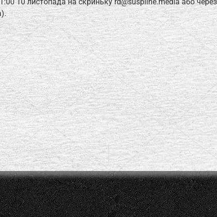
:00 10 листопада на скриньку rd@suspilne.media або через
).