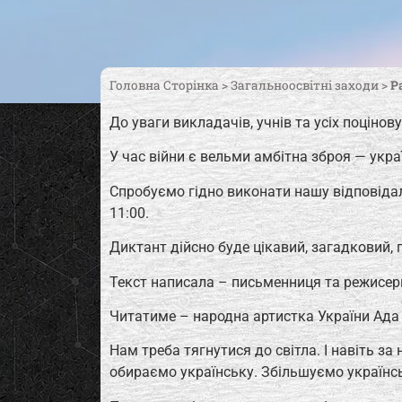
Головна Сторінка
>
Загальноосвітні заходи
>
Р
До уваги викладачів, учнів та усіх поцінов
У час війни є вельми амбітна зброя — укра
Спробуємо гідно виконати нашу відповідал
11:00.
Диктант дійсно буде цікавий, загадковий, 
Текст написала – письменниця та режисерк
Читатиме – народна артистка України Ада
Нам треба тягнутися до світла. І навіть з
обираємо українську. Збільшуємо українс