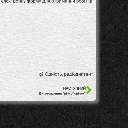
 електронну форму для отримання робіт (її
Єдність
,
радіодиктант
НАСТУПНИЙ
Виготовлення “вічної свічки”