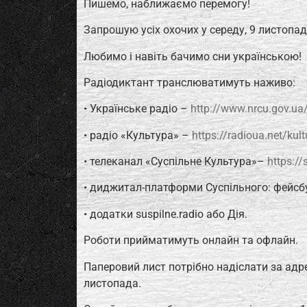
Пишемо, наближаємо перемогу!
Запрошую усіх охочих у середу, 9 листопа
Любимо і навіть бачимо сни українською!
Радіодиктант транслюватимуть наживо
• Українське радіо –
http://www.nrcu.gov.ua
• радіо «Культура» –
https://radioua.net/kult
• телеканал «Суспільне Культура»–
https://
• диджитал-платформи Суспільного: фейсбу
• додатки suspilne.radio або Дія.⠀⠀
Роботи прийматимуть онлайн та офлайн.
Паперовий лист потрібно надіслати за адре
листопада.⠀⠀