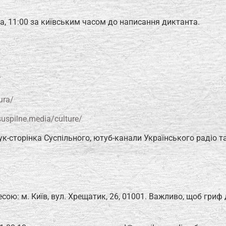
да, 11:00 за київським часом до написання диктанта.
:⠀⠀⠀⠀⠀⠀⠀
/
ura/
suspilne.media/culture/
к-сторінка Суспільного, ютуб-канали Українського радіо т
⠀⠀
сою: м. Київ, вул. Хрещатик, 26, 01001. Важливо, щоб гриф 