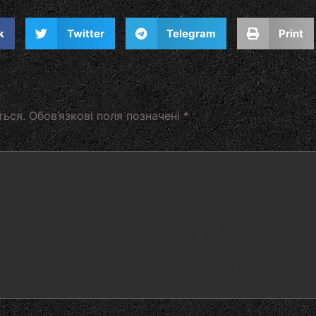
k
Twitter
Telegram
Print
ться.
Обов’язкові поля позначені
*