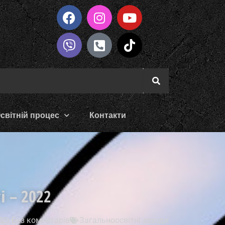
світній процес
Контакти
 – 2022
2
Без коментарів
Загальноосвітні заходи