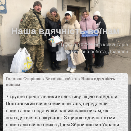
Наша вдячність воїнам
7 Грудня, 2022
Без коментарів
Виховна робота
,
Дозвілля
Головна Сторінка
>
Виховна робота
>
Наша вдячність
воїнам
7 грудня представники колективу ліцею відвідали
Полтавський військовий шпиталь, передавши
привітання і подарунки нашим захисникам, які
знаходяться на лікуванні. З щирою вдячністю ми
привітали військових з Днем Збройних сил України