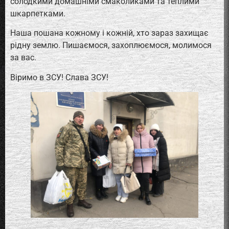
солодкими домашніми смаколиками та теплими
шкарпетками.
Наша пошана кожному і кожній, хто зараз захищає
рідну землю. Пишаємося, захоплюємося, молимося
за вас.
Віримо в ЗСУ! Слава ЗСУ!