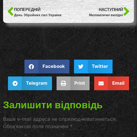
ПОПЕРЕДНІЙ
НАСТУПНИЙ
День Збройних сил України
Математичні вихідні
Facebook
Twitter
Telegram
Print
Email
Залишити відповідь
Ваша e-mail адреса не оприлюднюватиметься.
Обов’язкові поля позначені
*