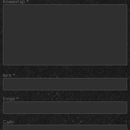
Коментар
*
Ім'я
*
Email
*
Сайт