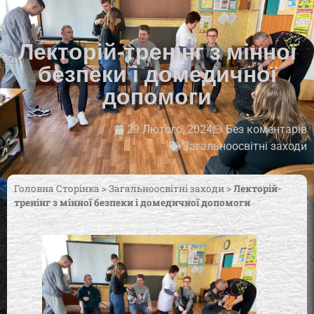
Лекторій-тренінг з мінної
безпеки і домедичної
допомоги
29 Лютого, 2024
Без коментарів
Загальноосвітні заходи
Головна Сторінка
>
Загальноосвітні заходи
>
Лекторій-
тренінг з мінної безпеки і домедичної допомоги