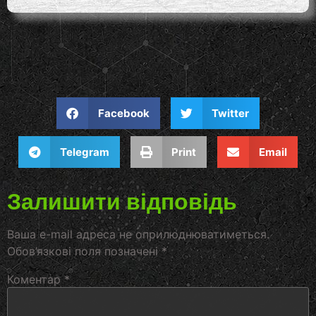
Facebook
Twitter
Telegram
Print
Email
Залишити відповідь
Ваша e-mail адреса не оприлюднюватиметься.
Обов’язкові поля позначені
*
Коментар
*