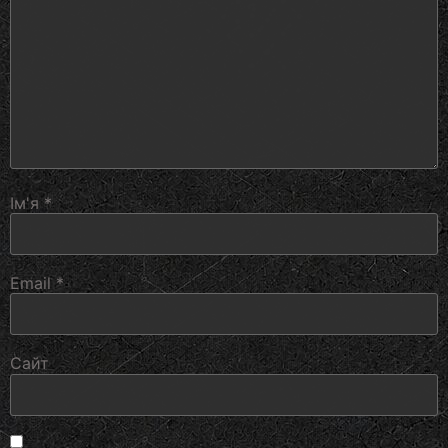
Ім'я
*
Email
*
Сайт