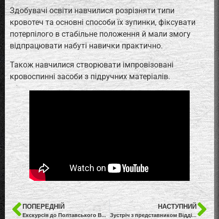
Здобувачі освіти навчилися розрізняти типи
кровотеч та основні способи їх зупинки, фіксувати
потерпілого в стабільне положення й мали змогу
відпрацювати набуті навички практично.
Також навчилися створювати імпровізовані
кровоспинні засоби з підручних матеріалів.
ПОПЕРЕДНІЙ
НАСТУПНИЙ
Екскурсія до Полтавського ВКССВІТіІ ім. Героїв Крут
Зустріч з представником Відділу протидії кіберзлочинам у Полтавській області