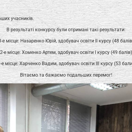
аших учасників.
В результаті конкурсу були отримані такі результати:
3-е місце: Назаренко Юрій, здобувач освіти ІІ курсу (48 балів
2-е місце: Хоменко Артем, здобувач освіти І курсу (49 балів
-е місце: Харченко Вадим, здобувач освіти ІІІ курсу (53 бал
Вітаємо та бажаємо подальших перемог!