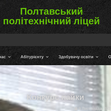
Полтавський
політехнічний ліцей
нас
Абітурієнту
Здобувачу освіти
О
Конкурс пайки
9 Листопада, 202