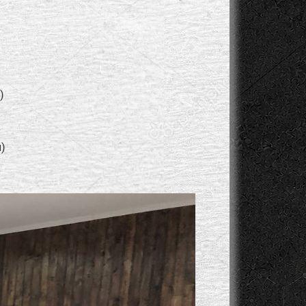
)
)
и)