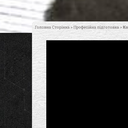
Головна Сторінка
>
Професійна підготовка
>
Ко