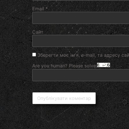
Email
*
Сайт
Зберегти моє ім'я, e-mail, та адресу с
Are you human? Please solve: