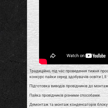
Традиційно, під час проведення тижня про
конкурс пайки серед здобувачів освіти І, ІІ та
Підготовка виводів провідників до монтаж
Пайка провідників різними способами.
Демонтаж та монтаж конденсаторів блоку