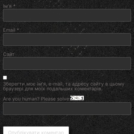
Ім'я
*
Email
*
Сайт
Зберегти моє ім'я, e-mail, та адресу сайту в цьому
браузері для моїх подальших коментарів.
Are you human? Please solve: