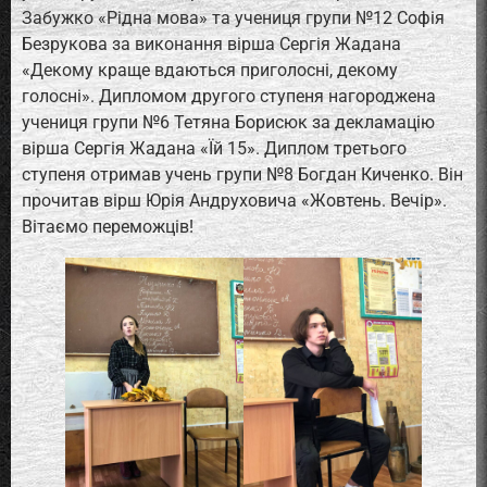
Забужко «Рідна мова» та учениця групи №12 Софія
Безрукова за виконання вірша Сергія Жадана
«Декому краще вдаються приголосні, декому
голосні». Дипломом другого ступеня нагороджена
учениця групи №6 Тетяна Борисюк за декламацію
вірша Сергія Жадана «Їй 15». Диплом третього
ступеня отримав учень групи №8 Богдан Киченко. Він
прочитав вірш Юрія Андруховича «Жовтень. Вечір».
Вітаємо переможців!