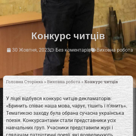
Конкурс читців
30 Жовтня, 2023
Без коментарів
Виховна робота
Головна Сторінка
>
Виховна робота
>
Конкурс читців
У ліцеї відбувся конкурс читців-декламаторів:
«Бринить співає наша мова, чарує, тішить і п’янить».
Тематикою заходу була обрана сучасна українська
поезія. Конкурсантами стали представники усіх
навчальних груп. Учасники представили журі і
глядачам патріотичні поезії, які возвеличують