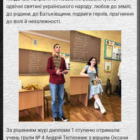
одвічні святині українського народу: любов до землі,
до родини, до Батьківщини, подвиги героїв, прагнення
до волі й незалежності.
За рішенням журі дипломи 1 ступеню отримали:
учень групи № 4 Андрій Тютюнник з віршем Оксани