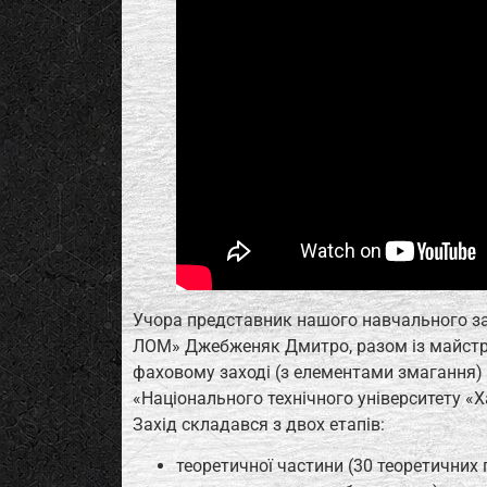
Учора представник нашого навчального зак
ЛОМ» Джебженяк Дмитро, разом із майстр
фаховому заході (з елементами змагання) 
«Національного технічного університету «Х
Захід складався з двох етапів:
теоретичної частини (30 теоретичних 