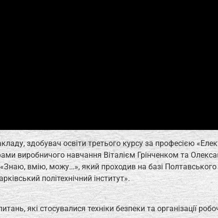
ладу, здобувач освіти третього курсу за професією «Елек
ами виробничого навчання Віталієм Грінченком та Олекс
«Знаю, вмію, можу…», який проходив на базі Полтавського
арківський політехнічний інститут».
питань, які стосувалися техніки безпеки та організації роб