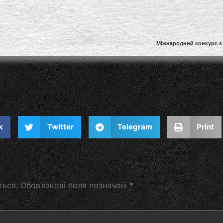
Міжнародний конкурс з 
k
Twitter
Telegram
Print
ться.
Обов’язкові поля позначені
*