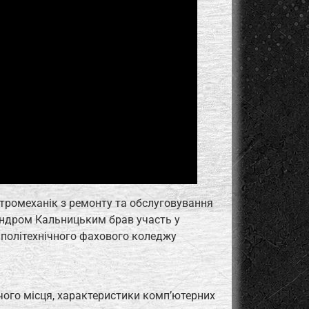
тромеханік з ремонту та обслуговування
андром Кальницьким брав участь у
 політехнічного фахового коледжу
очого місця, характеристики комп’ютерних