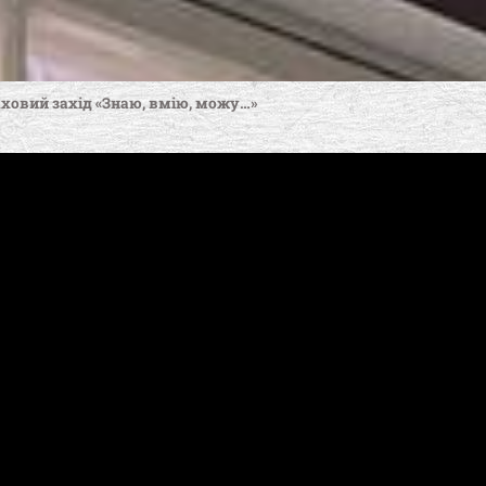
ховий захід «Знаю, вмію, можу…»