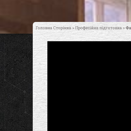
Головна Сторінка
>
Професійна підготовка
>
Фа