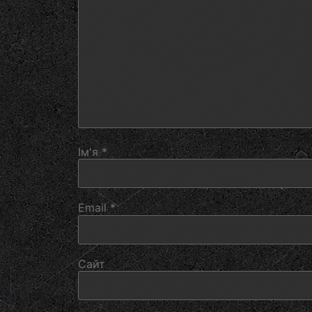
Ім'я
*
Email
*
Сайт