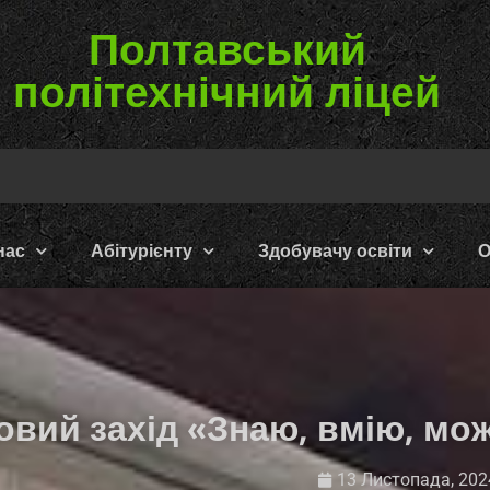
Полтавський
політехнічний ліцей
нас
Абітурієнту
Здобувачу освіти
О
овий захід «Знаю, вмію, мо
13 Листопада, 202