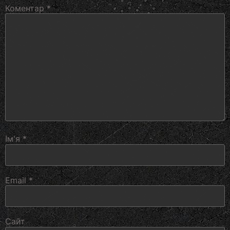
Коментар
*
Ім'я
*
Email
*
Сайт