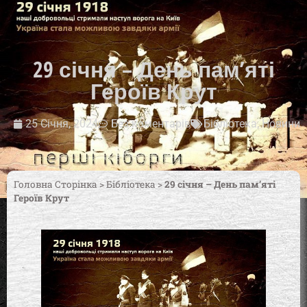
29 січня – День пам’яті
Героїв Крут
25 Січня, 2024
Без коментарів
Бібліотека
,
Новини
Головна Сторінка
>
Бібліотека
>
29 січня – День пам’яті
Героїв Крут