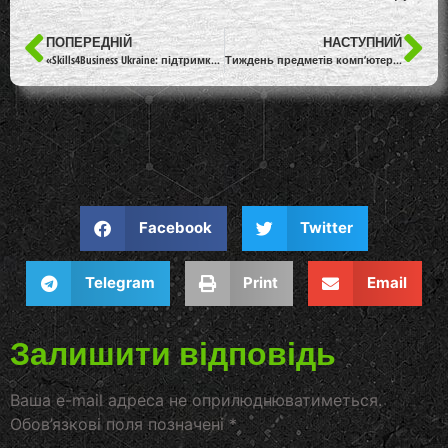
ПОПЕРЕДНІЙ
НАСТУПНИЙ
«Skills4Business Ukraine: підтримка розвитку підприємницьких компетенцій у здобувачів освіти»
Тиждень предметів комп’ютерного спрямування
Facebook
Twitter
Telegram
Print
Email
Залишити відповідь
Ваша e-mail адреса не оприлюднюватиметься.
Обов’язкові поля позначені
*