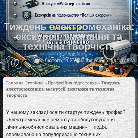
Тиждень електромеханіка:
екскурсії, змагання та
технічна творчість
2 Лютого, 2026
Професійна підготовка
Головна Сторінка
>
Професійна підготовка
>
Тиждень
електромеханіка: екскурсії, змагання та технічна
творчість
У нашому закладі освіти стартує тиждень професії
«Електромеханік з ремонту та обслуговування
лічильно-обчислювальних машин» — подія,
спрямована на популяризацію технічних