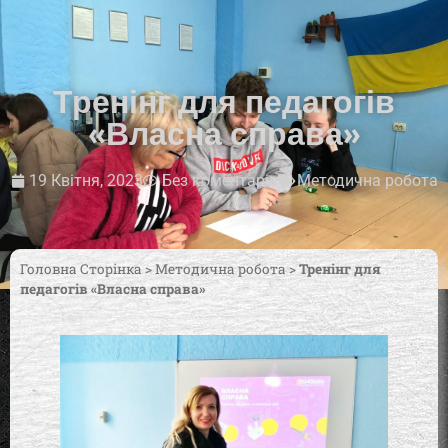
Тренінг для педагогів
«Власна справа»
19 Квітня, 2023
Без коментарів
Методична робота
Головна Сторінка
>
Методична робота
>
Тренінг для
педагогів «Власна справа»