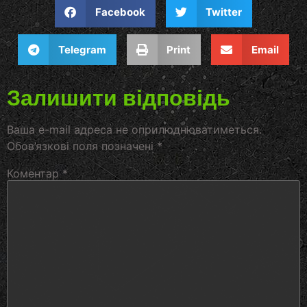
Facebook
Twitter
Telegram
Print
Email
Залишити відповідь
Ваша e-mail адреса не оприлюднюватиметься.
Обов’язкові поля позначені
*
Коментар
*