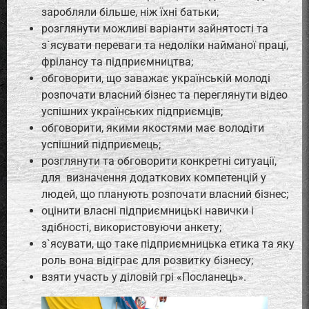
заробляли більше, ніж їхні батьки;
розглянути можливі варіанти зайнятості та
з`ясувати переваги та недоліки найманої праці,
фрілансу та підприємництва;
обговорити, що заважає українській молоді
розпочати власний бізнес та переглянути відео
успішних українських підприємців;
обговорити, якими якостями має володіти
успішний підприємець;
розглянути та обговорити конкретні ситуації,
для визначення додаткових компетенцій у
людей, що планують розпочати власний бізнес;
оцінити власні підприємницькі навички і
здібності, використовуючи анкету;
з`ясувати, що таке підприємницька етика та яку
роль вона відіграє для розвитку бізнесу;
взяти участь у діловій грі «Посланець».